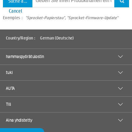
Suche alle Unterstützung
Cancel
Exemples：
"Sprocket-Papierstau", "Sprocket-Firmware-Update"
Country/Region :
German (Deutsche)
hammaspyörätulostin
tuki
AUTA
Tili
Aina yhdistetty