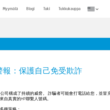
Myymälä
Blogi
Tuki
Tukkukauppa
印機欺詐警報：保護自己免受欺詐
公司構成了持續的威脅。 詐騙者可能會打電話給您，並冒充
來自真實的HP聯繫人號碼。
多種策略：