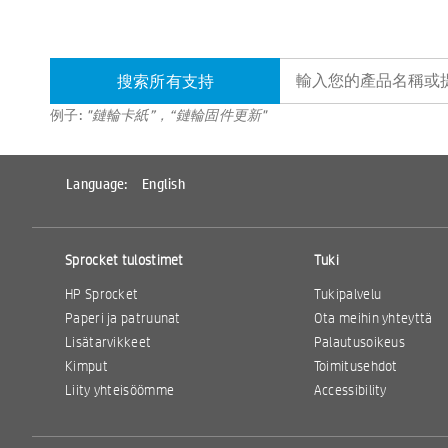
搜索所有支持
例子:
"鏈輪卡紙”，“鏈輪固件更新"
Language:
English
Sprocket tulostimet
Tuki
HP Sprocket
Tukipalvelu
Paperi ja patruunat
Ota meihin yhteyttä
Lisätarvikkeet
Palautusoikeus
Kimput
Toimitusehdot
Liity yhteisöömme
Accessibility