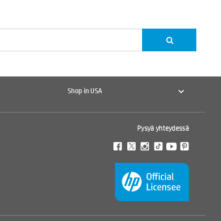
Shop in USA
Pysyä yhteydessä