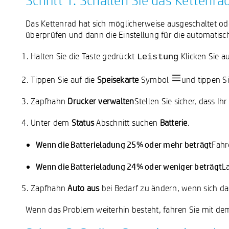
Schritt 1: Schalten Sie das Kettenr
Das Kettenrad hat sich möglicherweise ausgeschaltet o
überprüfen und dann die Einstellung für die automatis
Halten Sie die Taste gedrückt
Klicken Sie a
Leistung
Tippen Sie auf die
Speisekarte
Symbol
und tippen S
Zapfhahn
Drucker verwalten
Stellen Sie sicher, dass I
Unter dem
Status
Abschnitt suchen
Batterie
.
Wenn die Batterieladung 25% oder mehr beträgt
Fahr
Wenn die Batterieladung 24% oder weniger beträgt
L
Zapfhahn
Auto aus
bei Bedarf zu ändern, wenn sich da
Wenn das Problem weiterhin besteht, fahren Sie mit dem 