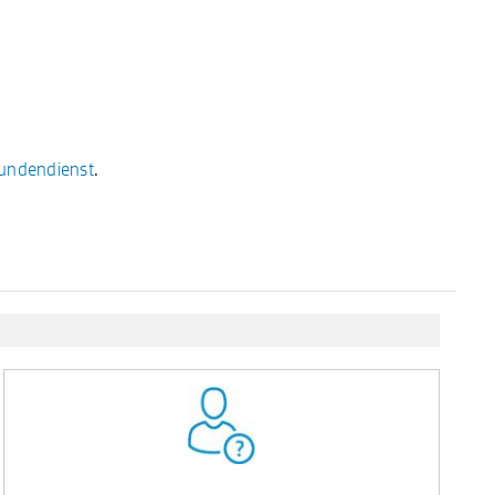
undendienst
.