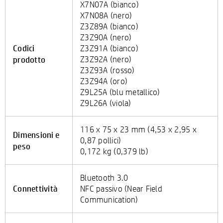
X7N07A (bianco)
X7N08A (nero)
Z3Z89A (bianco)
Z3Z90A (nero)
Codici
Z3Z91A (bianco)
prodotto
Z3Z92A (nero)
Z3Z93A (rosso)
Z3Z94A (oro)
Z9L25A (blu metallico)
Z9L26A (viola)
116 x 75 x 23 mm (4,53 x 2,95 x
Dimensioni e
0,87 pollici)
peso
0,172 kg (0,379 lb)
Bluetooth 3.0
Connettività
NFC passivo (Near Field
Communication)