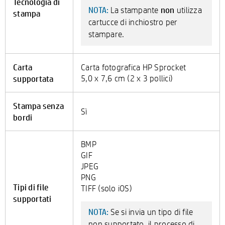
Tecnologia di
non
La stampante
utilizza
NOTA:
stampa
cartucce di inchiostro per
stampare.
Carta
Carta fotografica HP Sprocket
supportata
5,0 x 7,6 cm (2 x 3 pollici)
Stampa senza
Sì
bordi
BMP
GIF
JPEG
PNG
Tipi di file
TIFF (solo iOS)
supportati
Se si invia un tipo di file
NOTA:
non supportato, il processo di