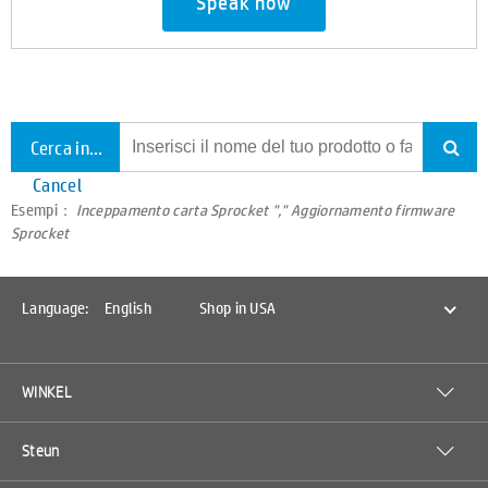
Speak now
Cerca in tutto il supporto
Cancel
Esempi：
Inceppamento carta Sprocket "," Aggiornamento firmware
Sprocket
Language:
English
Shop in USA
WINKEL
Steun