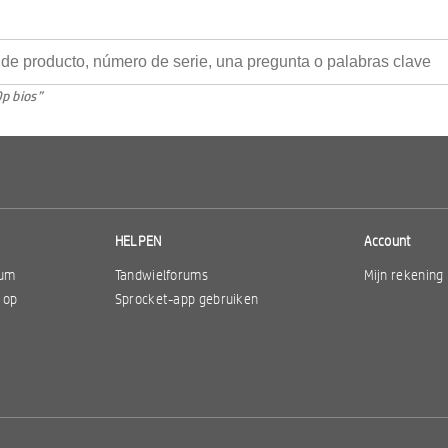
p bios”
HELPEN
Account
rum
Tandwielforums
Mijn rekening
 op
Sprocket-app gebruiken