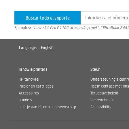
Buscar todo el soporte
Ejemplos:
“LaserJet Pro P1102 atasco de papel”, “EliteBook 8440
Language:
English
Tandwielprinters
Steun
HP tandwiel
Ondersteuning's cent
Papier en cartridges
Neem contact met ons
Accessoires
Teruggavebeleid
bundels
Verzendbeleid
sluit je aan bij onze gemeenschap
Accessibility