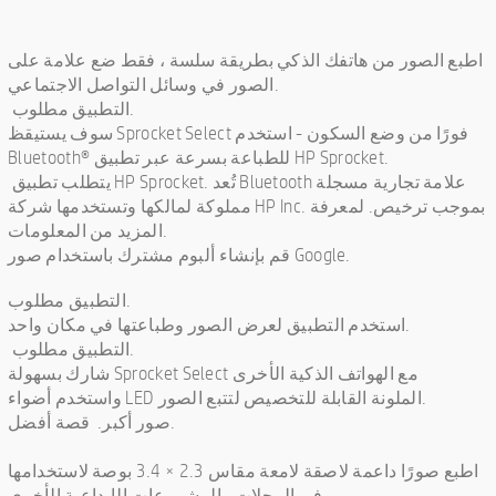
اطبع الصور من هاتفك الذكي بطريقة سلسة ، فقط ضع علامة على
الصور في وسائل التواصل الاجتماعي.
التطبيق مطلوب.
سوف يستيقظ Sprocket Select فورًا من وضع السكون - استخدم
Bluetooth® للطباعة بسرعة عبر تطبيق HP Sprocket.
يتطلب تطبيق HP Sprocket. تُعد Bluetooth علامة تجارية مسجلة
مملوكة لمالكها وتستخدمها شركة HP Inc. بموجب ترخيص. لمعرفة
المزيد من المعلومات.
قم بإنشاء ألبوم مشترك باستخدام صور Google.
التطبيق مطلوب.
استخدم التطبيق لعرض الصور وطباعتها في مكان واحد.
التطبيق مطلوب.
شارك بسهولة Sprocket Select مع الهواتف الذكية الأخرى
واستخدم أضواء LED الملونة القابلة للتخصيص لتتبع الصور.
صور أكبر. قصة أفضل.
اطبع صورًا داعمة لاصقة لامعة مقاس 2.3 × 3.4 بوصة لاستخدامها
في المجلات والمشروعات الإبداعية الأخرى.