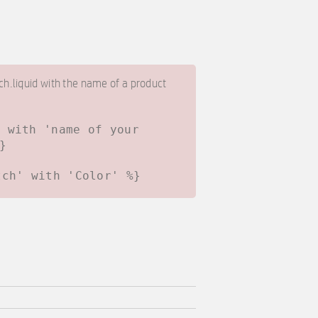
h.liquid with the name of a product
' with 'name of your
}
tch' with 'Color' %}