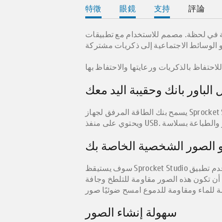
特徵
眼鏡
支持
評論
حوّل هاتفك إلى صورة سهلة في لحظة. مصمم للاستخدام مع تطبيقات Bluetooth و HP Sproc
الباور بانك وحقيبة اليد معك
يسمح بنك الطاقة المرفق لجهاز Sprocket Studio بأن يكون جاهزًا في أي وقت وفي أي مكان. يمكن تثبيت بنك الطاقة المحمول هذا في أي مكان تقريبًا
 الصور الشخصية الخاصة بك
سوف يستيقظ Sprocket Studio فورًا من وضع السكون. استخدم تطبيق HP®Sprocket للطباعة بسرعة عبر Bluetooth®. استخدم تطبيق HP Sprocket
أن تكون هذه الصور مقاومة للتلطخ وجافة
سهولة إنشاء الصور