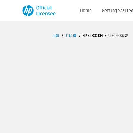
Home
Getting Starte
店鋪
/
打印機
/
HP SPROCKET STUDIO GO套裝