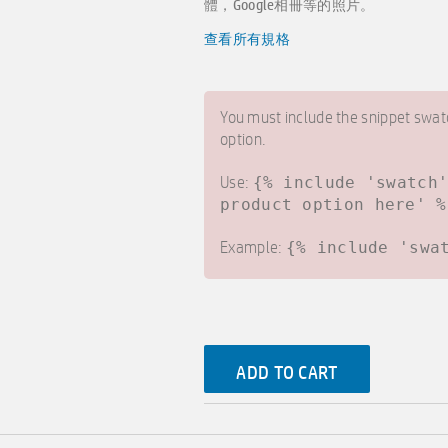
體，Google相冊等的照片。
查看所有規格
You must include the snippet swatc
option.
Use:
{% include 'swatch
product option here' %
Example:
{% include 'swa
ADD TO CART