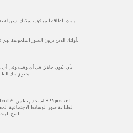
أولئك الذين يرون الصور الملموسة لهم قيمة كبيرة ويطبعونها من خلال إنشاء ألبومات صور جميلة وهدايا صور للاحتفاظ بالذكريات ورعايتها والاحتفاظ بها.
ويحتوي على منفذ USB. يحتوي بنك الطاقة المحمول على مؤشر شحن مدمج لتتبع الطاقة. يمكن إضافة الصور والطباعة بسلاسة.
لطباعة صور الوسائط الاجتماعية المف
على الفور ومقاومة للماء ومقاومة للدموع امسح ضوئيًا صور Sprocket Studio و Sprocket لفتح المحتوى في الواقع المعزز.