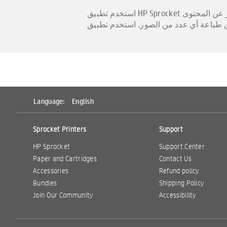
استخدم تطبيق HP Sprocket للحصول على قوالب مفيدة لإنشاء ألبومات الصور والبطاقات والصور المجمعة وما إلى ذلك. بغض النظر عن المحتوى
價格，規格，可用性和報價條款如有更改，恕
訂單。我們最大的努力 即使擁有強大功能，有些物
Language:
English
com出售的物品無法立即轉售。 SprocketP
Sprocket Printers
Support
HP Sprocket
Support Center
Paper and Cartridges
Contact Us
Accessories
Refund policy
Bundles
Shipping Policy
Join Our Community
Accessibility