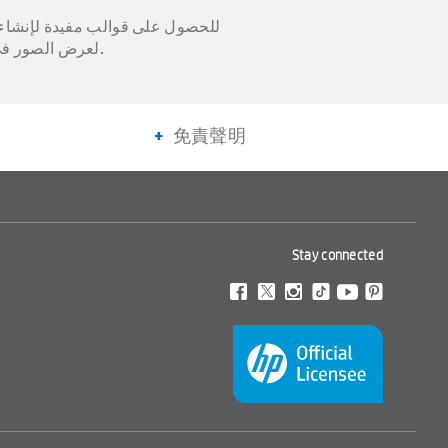
المطلوب لإنشاء الصورة ، يمكن طباعة أي عدد من الصور. استخدم تطبيق HP Sprocket لعرض الصور في الحدث في مكان واحد.
免責聲明
數量限制可能適用於包括折扣或促銷商品訂單的
驗證。 SprocketPrinters。
Stay connected