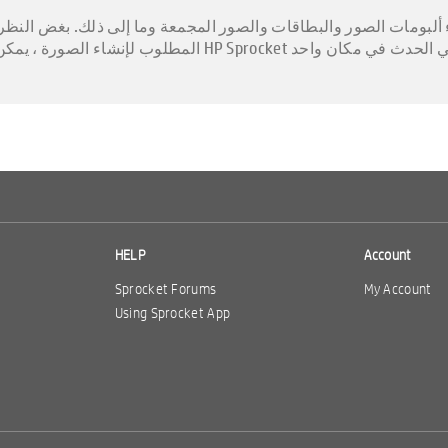
不另行通知。價格保護， 價格完整性和價格保證不適用於日常交易或限時促銷。 
品仍會包含價格，版式或攝影錯誤的地方 有一場比賽。正確的價格和促銷活動將在訂購時進行
rinters.com的使用條款 不符合條款，條件和限制的訂單可能會被取消。
HELP
Account
Sprocket Forums
My Account
Using Sprocket App