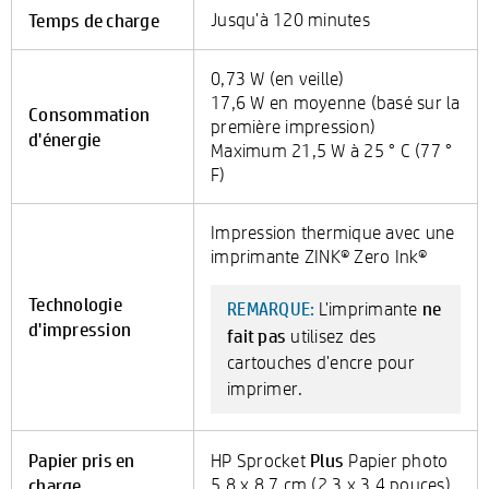
Temps de charge
Jusqu'à 120 minutes
0,73 W (en veille)
17,6 W en moyenne (basé sur la
Consommation
première impression)
d'énergie
Maximum 21,5 W à 25 ° C (77 °
F)
Impression thermique avec une
imprimante ZINK® Zero Ink®
Technologie
ne
L'imprimante
REMARQUE:
d'impression
fait pas
utilisez des
cartouches d'encre pour
imprimer.
Papier pris en
Plus
HP Sprocket
Papier photo
charge
5,8 x 8,7 cm (2,3 x 3,4 pouces)