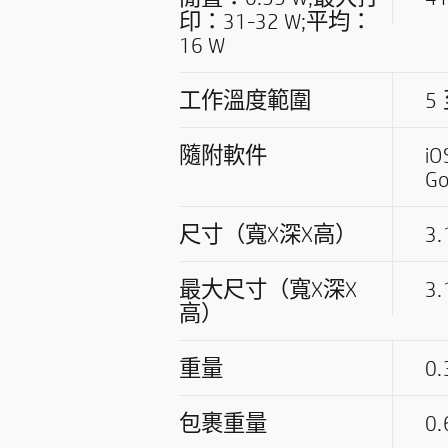
印：31-32 W;平均：
16 W
工作溫度範圍
5
隨附軟件
i
Go
尺寸（寬X深X高）
3.
最大尺寸（寬X深X
3.
高）
重量
0
包裹重量
0