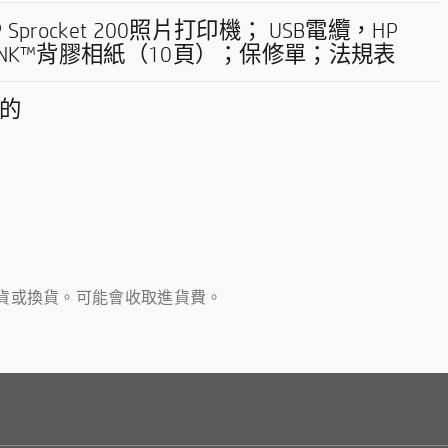
P Sprocket 200照片打印機； USB電纜，HP
INK™背膠相紙（10頁）；保修單；法規表
的
退貨或換貨。可能會收取進貨費。