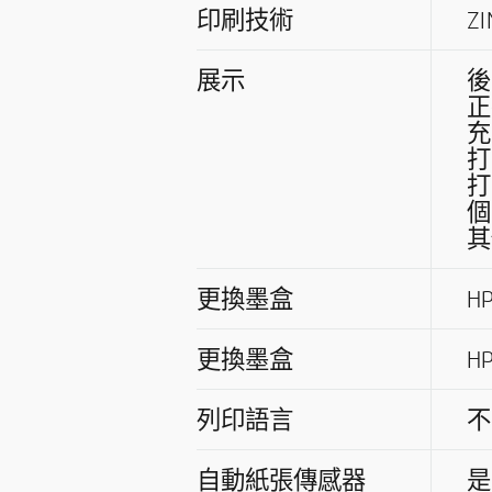
印刷技術
Z
展示
後
正
充
打
打
個
其
更換墨盒
H
更換墨盒
H
列印語言
不
自動紙張傳感器
是