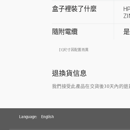
盒子裡裝了什麼
H
Z
隨附電纜
是
[1]尺寸因配置而異
退換貨信息
我們接受此產品在交貨後30天內的
Language:
English