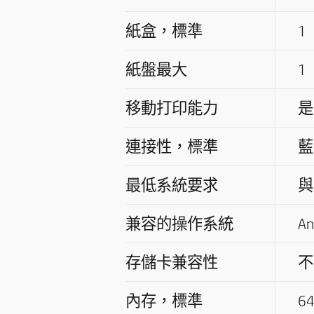
紙盒，標準
1
紙盤最大
1
移動打印能力
是
連接性，標準
藍
最低系統要求
與
兼容的操作系統
A
存儲卡兼容性
不
內存，標準
6