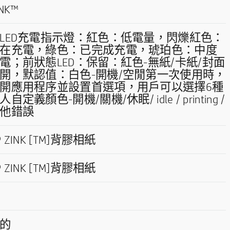
INK™
LED充電指示燈：紅色：低電量，閃爍紅色：
在充電，綠色：已完成充電，琥珀色：中度
電；前狀態LED：保留：紅色-無紙/卡紙/封面
開，默認值：白色-開機/空閒第一次使用時，
開應用程序並設置首選項，用戶可以選擇6種
人自定義顏色-開機/關機/休眠/ idle / printing /
他錯誤
P ZINK [TM]背膠相紙
P ZINK [TM]背膠相紙
的