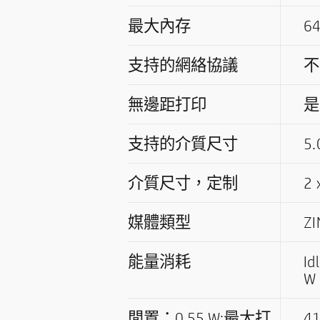
最大內存
6
支持的網絡協議
不
無邊距打印
是
支持的介質尺寸
5.
介質尺寸，定制
2 
媒體類型
Z
能量消耗
Id
W
閒置：0.55 W;最大打
4