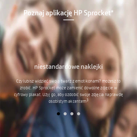
Poznaj aplikację HP Sprocket*
niestandardowe naklejki
Czy lubisz widzieć swoją twarz z emotikonami? możesz to
zrobić. HP Sprocket może zamienić dowolne zdjęcie w
cyfrowy plakat. Użyj go, aby ozdobić swoje zdjęcia naprawdę
3
osobistym akcentem