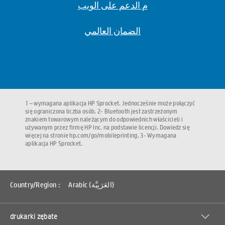
م الدعم على الويب
الضمان العالمي
1 – wymagana aplikacja HP Sprocket. Jednocześnie może połączyć
się ograniczona liczba osób. 2- Bluetooth jest zastrzeżonym
znakiem towarowym należącym do odpowiednich właścicieli i
używanym przez firmę HP Inc. na podstawie licencji. Dowiedz się
więcej na stronie hp.com/go/mobileprinting. 3- Wymagana
aplikacja HP Sprocket.
Country/Region :
Arabic (العَرَبِيَّة)
drukarki zębate