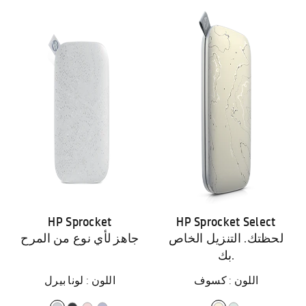
HP Sprocket
HP Sprocket Select
لحظتك. التنزيل الخاص
جاهز لأي نوع من المرح
بك.
اللون : كسوف
اللون : لونا بيرل