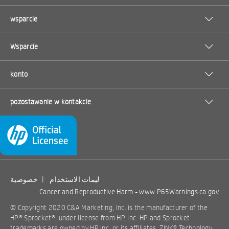
wsparcie
Wsparcie
konto
pozostawanie w kontakcie
خصوصية
|
ليمات الاستخدام
Cancer and Reproductive Harm -
www.P65Warnings.ca.gov
© Copyright 2020 C&A Marketing, Inc. is the manufacturer of the
HP® Sprocket®, under license from HP, Inc. HP and Sprocket
trademarks are owned by HP Inc. or its affiliates. ZINK® Technology