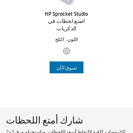
HP Sprocket Studio
اصنع لحظات في
الذكريات
اللون : الثلج
تسوق الآن
شارك أمتع اللحظات
2×3 بوصات كافية لالتقاط أسعد اللحظات. وباستخدام ورق HP