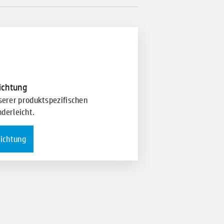
richtung
nserer produktspezifischen
derleicht.
richtung