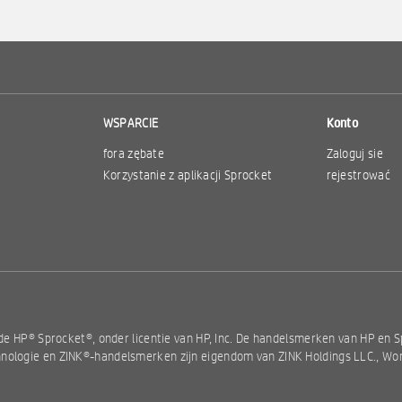
WSPARCIE
Konto
fora zębate
Zaloguj sie
Korzystanie z aplikacji Sprocket
rejestrować
de HP® Sprocket®, onder licentie van HP, Inc. De handelsmerken van HP en S
nologie en ZINK®-handelsmerken zijn eigendom van ZINK Holdings LLC., Wo