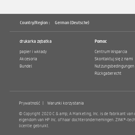
Country/Region :
German (Deutsche)
drukarka zębatka
Pomoc
papier i wkłady
Centrum Wsparcia
Akcesoria
Skontaktuj się z nami
Bundel
Nutzungsbedingungen
Rückgaberecht
Prywatność
|
Warunki korzystania
© Copyright 2020 C & amp; A Marketing, Inc. is de fabrikant van 
eigendom van HP Inc. of haar dochterondernemingen. ZINK®-tech
licentie gebruikt.