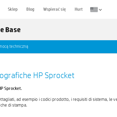
Sklep
Blog
Wspierać się
Hurt
ge Base
omocą techniczną
tografiche HP Sprocket
HP Sprocket.
gliati, ad esempio i codici prodotto, i requisiti di sistema, le vel
fiche di stampa.