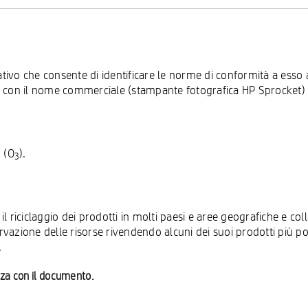
vo che consente di identificare le norme di conformità a esso a
n il nome commerciale (stampante fotografica HP Sprocket) o c
 (O
).
3
riciclaggio dei prodotti in molti paesi e aree geografiche e colla
rvazione delle risorse rivendendo alcuni dei suoi prodotti più popo
.
nza con il documento.