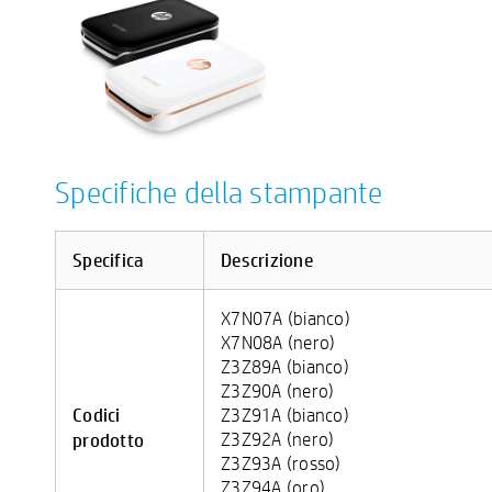
Specifiche della stampante
Specifica
Descrizione
X7N07A (bianco)
X7N08A (nero)
Z3Z89A (bianco)
Z3Z90A (nero)
Codici
Z3Z91A (bianco)
prodotto
Z3Z92A (nero)
Z3Z93A (rosso)
Z3Z94A (oro)