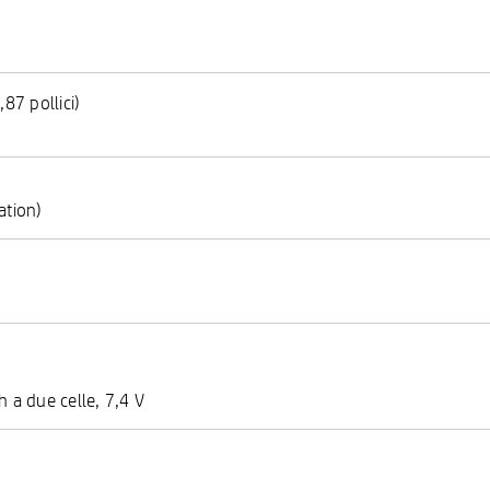
87 pollici)
ation)
h a due celle, 7,4 V