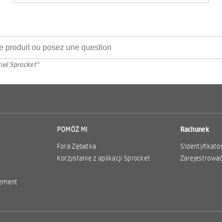
ciel Sprocket"
POMÓŻ MI
Rachunek
Fora Zębatka
S'identyfikato
Korzystanie z aplikacji Sprocket
Zarejestrowa
sement