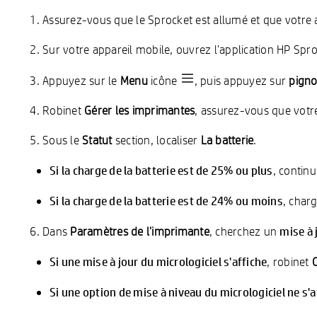
Assurez-vous que le Sprocket est allumé et que votre a
Sur votre appareil mobile, ouvrez l'application HP Spro
Appuyez sur le
Menu
icône
, puis appuyez sur
pign
Robinet
Gérer les imprimantes
, assurez-vous que votr
Sous le
Statut
section, localiser
La batterie
.
Si la charge de la batterie est de 25% ou plus
, contin
Si la charge de la batterie est de 24% ou moins
, char
mise à 
Dans
Paramètres de l'imprimante
, cherchez un
Si une mise à jour du micrologiciel s'affiche
, robinet
O
Si une option de mise à niveau du micrologiciel ne s'a