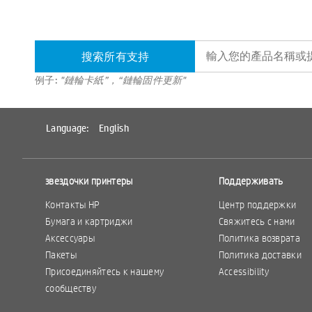
搜索所有支持
例子:
"鏈輪卡紙”，“鏈輪固件更新"
Language:
English
звездочки принтеры
Поддерживать
Контакты HP
Центр поддержки
Бумага и картриджи
Свяжитесь с нами
Аксессуары
Политика возврата
Пакеты
Политика доставки
Присоединяйтесь к нашему
Accessibility
сообществу