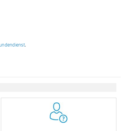
undendienst
.