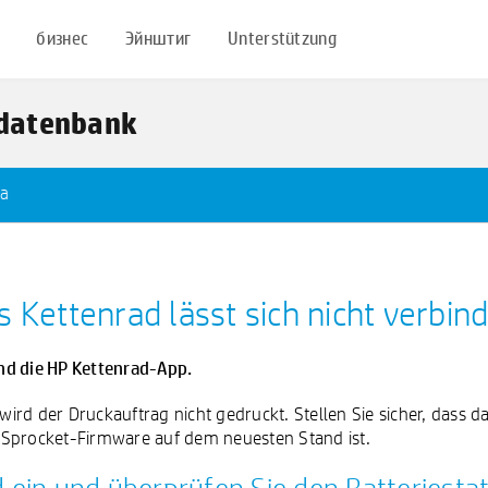
бизнес
Эйнштиг
Unterstützung
sdatenbank
ка
 Kettenrad lässt sich nicht verbin
nd die HP Kettenrad-App.
ird der Druckauftrag nicht gedruckt. Stellen Sie sicher, dass 
 Sprocket-Firmware auf dem neuesten Stand ist.