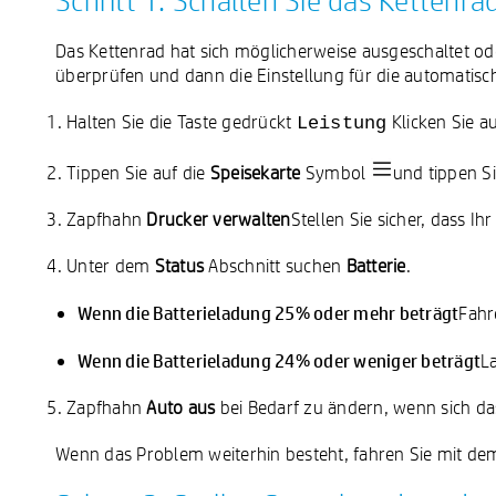
Schritt 1: Schalten Sie das Kettenr
Das Kettenrad hat sich möglicherweise ausgeschaltet o
überprüfen und dann die Einstellung für die automatis
Halten Sie die Taste gedrückt
Klicken Sie a
Leistung
Tippen Sie auf die
Speisekarte
Symbol
und tippen S
Zapfhahn
Drucker verwalten
Stellen Sie sicher, dass I
Unter dem
Status
Abschnitt suchen
Batterie
.
Wenn die Batterieladung 25% oder mehr beträgt
Fahr
Wenn die Batterieladung 24% oder weniger beträgt
L
Zapfhahn
Auto aus
bei Bedarf zu ändern, wenn sich da
Wenn das Problem weiterhin besteht, fahren Sie mit dem 