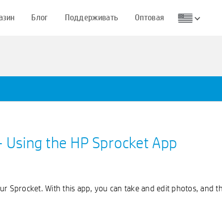
азин
Блог
Поддерживать
Оптовая
а
- Using the HP Sprocket App
r Sprocket. With this app, you can take and edit photos, and th