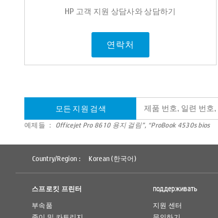
HP 고객 지원 상담사와 상담하기
연락처
모든 지원 검색
예제들 ：
Officejet Pro 8610 용지 걸림”, “ProBook 4530s bios
Country/Region :
Korean (한국어)
스프로킷 프린터
поддерживать
부속품
지원 센터
종이 및 카트리지
문의하기