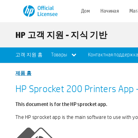
Дом
Начиная
Маг
HP 고객 지원 - 지식 기반
고객 지원 홈
Товары
Контактная поддержк
제품 홈
HP Sprocket 200 Printers App 
This document is for the HP sprocket app.
The HP sprocket app is the main software to use with you