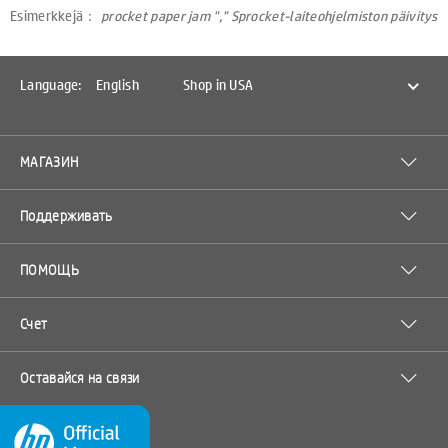
Esimerkkejä：
procket paper jam "," Sprocket-laiteohjelmiston päivitys
Language:
English
Shop in USA
МАГАЗИН
Поддерживать
ПОМОЩЬ
Счет
Оставайся на связи