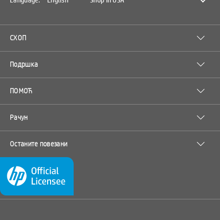
Language:
English
Shop in USA
innehavare och används av HP via ett licensavtal.
Varumärkena ZINK® Technology och ZINK® ägs av ZINK Holdings
LLC. Används via licens.
СХОП
Подршка
ПОМОЋ
Рачун
Останите повезани