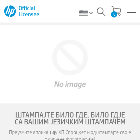
0
Använd din powerbank från Sprocket Studio
1. Ladda upp din bärbara powerbank med hjälp av den
strömkabel som medföljer din skrivare.
2. Linda av sladden på din powerbank när den är färdigladdad
och anslut den till skrivaren.
ШТАМПАЈТЕ БИЛО ГДЕ, БИЛО ГДЈЕ
СА ВАШИМ ЈЕЗИЧКИМ ШТАМПАЧЕМ
Преузмите апликацију ХП Спроцкет и одштампајте своје
омиљене фотографије!