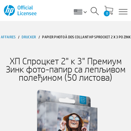
0
AFFAIRES
/
DRUCKER
/
PAPIER PHOTO À DOS COLLANT HP SPROCKET 2 X 3 PO ZINK 
ХП Спроцкет 2" к 3" Премиум
Зинк фото-папир са лепљивом
полеђином (50 листова)