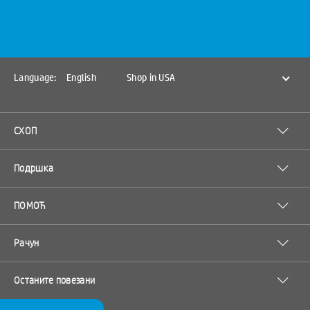
Language:
English
Shop in USA
СХОП
Подршка
ПОМОЋ
Рачун
Останите повезани