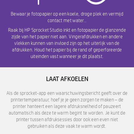
Bewaar je fotopapier op een koele, droge plek en vermijd
contact met water..
Raak bij HP Sprocket Studio inkt en fotopapier de glanzende
zijde van het papier niet aan. Vingerafdrukken en andere
vlekken kunnen van invloed zijn op het uiterlijk van de
afdrukken. Houd het papier bij de rand of geperforeerde
uiteinden vast wanneer je dit plaatst.
LAAT AFKOELEN
Als de sprocket-app een waarschuwingsbericht geeft over de
printertemperatuur, hoef je je geen zorgen te maken – de
printer hanteert een lagere afdruksnelheid of pauzeert
automatisch als deze te warm begint te worden. Je kunt de
printer tussen afdruksessies door ook een even niet
gebruiken als deze vaak te warm wordt.