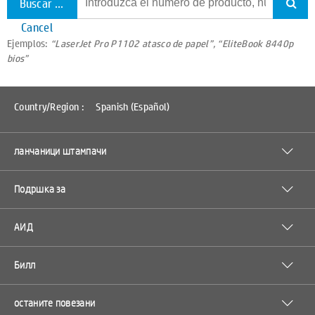
Buscar todo el soporte
Cancel
Ejemplos:
“LaserJet Pro P1102 atasco de papel”, “EliteBook 8440p
bios”
Country/Region :
Spanish (Español)
ланчаници штампачи
Подршка за
АИД
Билл
останите повезани