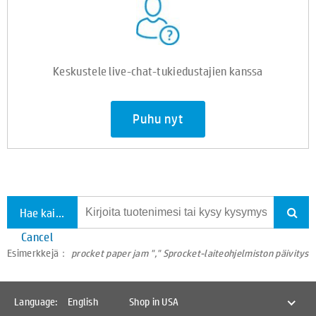
Keskustele live-chat-tukiedustajien kanssa
Puhu nyt
Hae kaikesta tuesta
Cancel
Esimerkkejä：
procket paper jam "," Sprocket-laiteohjelmiston päivitys
Language:
English
Shop in USA