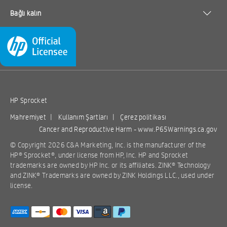
backed
3-in 3D
Bağlı kalın
• For use with HP
• Designed for 2 x
Photo
Baby Easel
Sprocket and HP
3-in photos. For
Paper-20
Frame,…
Sprocket 2-in-1
use with HP
sht/2 x …
• Instant prints
Sprocket and HP
• Printable
Sprocket 2-in-1.
stickers
• Showcase your
• Bright colors,
memories
9.
5.
HP Sprocket
99
99
durable prints
• Easily display
$
$
View Details
View Details
photos
Mahremiyet
|
Kullanım Şartları
|
Çerez politikası
ADD TO
ADD TO
Cancer and Reproductive Harm -
www.P65Warnings.ca.gov
© Copyright 2026 C&A Marketing, Inc. is the manufacturer of the
CART
CART
HP® Sprocket®, under license from HP, Inc. HP and Sprocket
trademarks are owned by HP Inc. or its affiliates. ZINK® Technology
and ZINK® Trademarks are owned by ZINK Holdings LLC., used under
license.