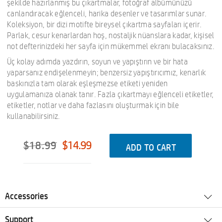
şekilde hazırlanmış bu çıkartmalar, fotoğraf albümünüzü
canlandıracak eğlenceli, harika desenler ve tasarımlar sunar.
Koleksiyon, bir dizi motifte bireysel çıkartma sayfaları içerir.
Parlak, cesur kenarlardan hoş, nostaljik nüanslara kadar, kişisel
not defterinizdeki her sayfa için mükemmel ekranı bulacaksınız.
Üç kolay adımda yazdırın, soyun ve yapıştırın ve bir hata
yaparsanız endişelenmeyin; benzersiz yapıştırıcımız, kenarlık
baskınızla tam olarak eşleşmezse etiketi yeniden
uygulamanıza olanak tanır. Fazla çıkartmayı eğlenceli etiketler,
etiketler, notlar ve daha fazlasını oluşturmak için bile
kullanabilirsiniz.
$18.99
$14.99
ADD TO CART
Accessories
Support