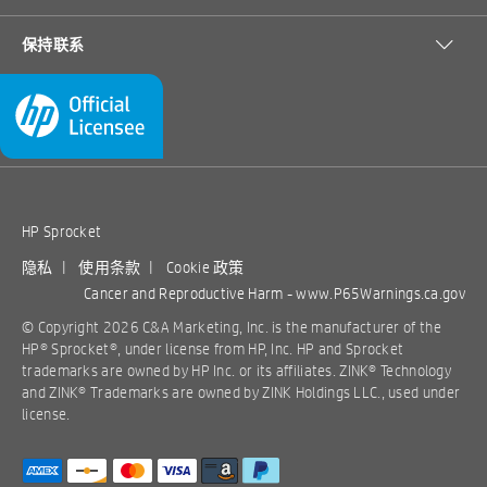
保持联系
HP Sprocket
隐私
|
使用条款
|
Cookie 政策
Cancer and Reproductive Harm -
www.P65Warnings.ca.gov
© Copyright 2026 C&A Marketing, Inc. is the manufacturer of the
HP® Sprocket®, under license from HP, Inc. HP and Sprocket
trademarks are owned by HP Inc. or its affiliates. ZINK® Technology
and ZINK® Trademarks are owned by ZINK Holdings LLC., used under
license.