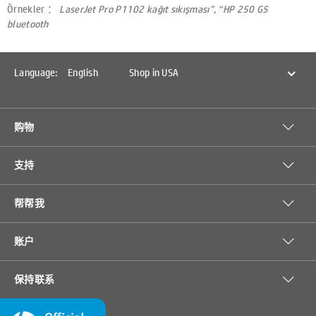
Örnekler ：
LaserJet Pro P1102 kağıt sıkışması”, “HP 250 G5
bluetooth
Language:
English
Shop in USA
购物
支持
帮帮我
账户
保持联系